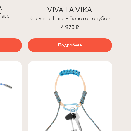
A
VIVA LA VIKA
Паве –
Кольцо с Паве – Золото, Голубое
е
4 920 ₽
Подробнее