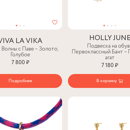
HOLLY JUN
VIVA LA VIKA
Подвеска на обув
 Волны с Паве – Золото,
Первоклассный Бант – 
Голубое
агат
7 800 ₽
7 180 ₽
Подробнее
В корзину