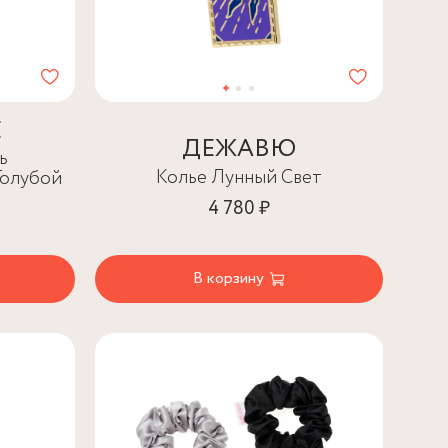
E
ДЕЖАВЮ
ь
Колье Лунный Свет
Голубой
4 780 ₽
В корзину