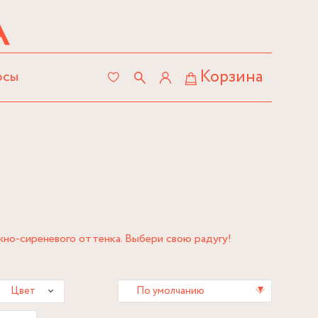
Корзина
осы
ежно-сиреневого оттенка. Выбери свою радугу!
▾
Цвет
По умолчанию