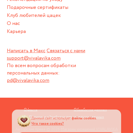
Подарочные сертификаты
Клуб любителей цацек
О нас
Карьера
Написать в Макс
Связаться с нами
support@vivalavika.com
По всем вопросам обработки
персональных данных:
pd@vivalavika.com
Оферта
Обработка данных
Политика обработки персональных данных
Данный сайт использует
файлы cookies.
Что такое cookies?
Авторские права © 2026
Магазин украшений VIVALAVIKA