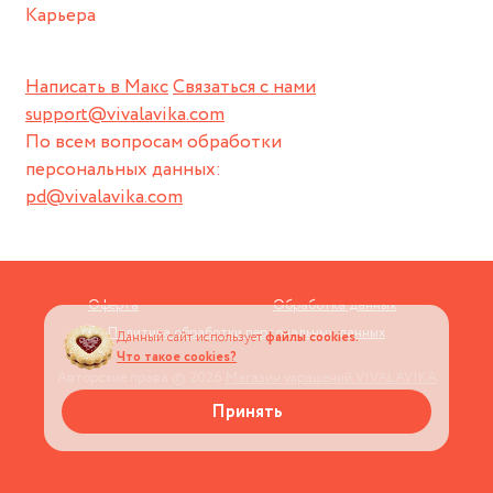
Карьера
Написать в Макс
Связаться с нами
support@vivalavika.com
По всем вопросам обработки
персональных данных:
pd@vivalavika.com
Оферта
Обработка данных
Политика обработки персональных данных
Данный сайт использует
файлы cookies.
Что такое cookies?
Авторские права © 2026
Магазин украшений VIVALAVIKA
Принять