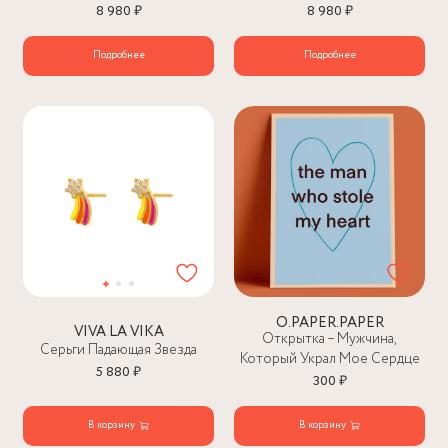
8 980 ₽
8 980 ₽
Подробнее
Подробнее
O.PAPER.PAPER
VIVA LA VIKA
Открытка – Мужчина,
Серьги Падающая Звезда
Который Украл Мое Сердце
5 880 ₽
300 ₽
В корзину
В корзину